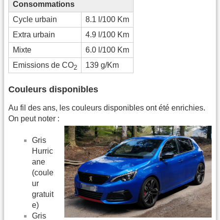
Consommations
Cycle urbain
8.1 l/100 Km
Extra urbain
4.9 l/100 Km
Mixte
6.0 l/100 Km
Emissions de CO
139 g/Km
2
Couleurs disponibles
Au fil des ans, les couleurs disponibles ont été enrichies.
On peut noter :
Gris
Hurric
ane
(coule
ur
gratuit
e)
Gris