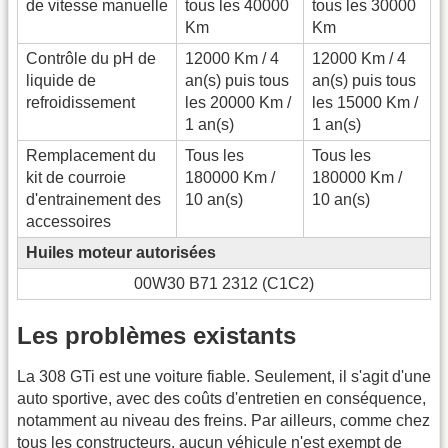
de vitesse manuelle
tous les 40000
tous les 30000
Km
Km
Contrôle du pH de
12000 Km / 4
12000 Km / 4
liquide de
an(s) puis tous
an(s) puis tous
refroidissement
les 20000 Km /
les 15000 Km /
1 an(s)
1 an(s)
Remplacement du
Tous les
Tous les
kit de courroie
180000 Km /
180000 Km /
d'entrainement des
10 an(s)
10 an(s)
accessoires
Huiles moteur autorisées
00W30 B71 2312 (C1C2)
Les problèmes existants
La 308 GTi est une voiture fiable. Seulement, il s'agit d'une
auto sportive, avec des coûts d'entretien en conséquence,
notamment au niveau des freins. Par ailleurs, comme chez
tous les constructeurs, aucun véhicule n'est exempt de